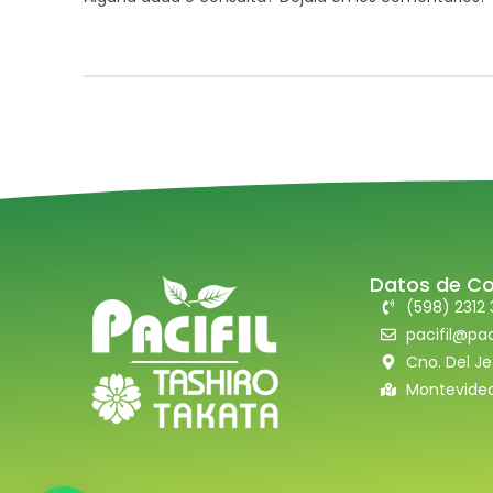
Datos de C
(598) 2312 
pacifil@pac
Cno. Del Je
Montevideo