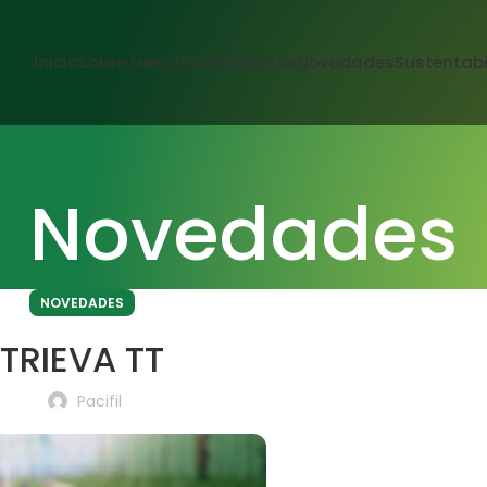
Inicio
Sobre Nosotros
Productos
Novedades
Sustentabi
Novedades
NOVEDADES
TRIEVA TT
Pacifil